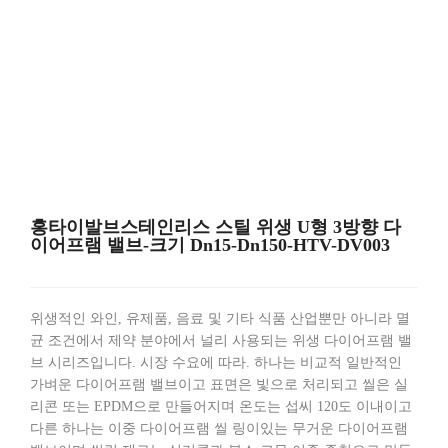
홍타이발브스테인리스 스틸 위생 U형 3방향 다
이어프램 밸브-크기 Dn15-Dn150-HTV-DV003
위생적인 와인, 유제품, 음료 및 기타 식품 산업뿐만 아니라 멸
균 조건에서 제약 분야에서 널리 사용되는 위생 다이어프램 밸
브 시리즈입니다. 시장 수요에 따라. 하나는 비교적 일반적인
가벼운 다이어프램 밸브이고 표면은 빛으로 처리되고 씰은 실
리콘 또는 EPDM으로 만들어지며 온도는 섭씨 120도 이내이고
다른 하나는 이중 다이어프램 씰 링이있는 무거운 다이어프램