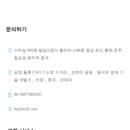
홍타이발브-복층 밀봉 와셔가 있는 위생 다이어프램 밸브-크기
Dn15-Dn150-HTV-DV005
문의하기
사무실:809호,빌딩3,완다 플라자,1188호 용딩 로드,롱완,온주,
절강성,원저우,중국
공장:플롯 C501,3 도로\ 9 거리，빈하이 공원，원저우 경제 기
술 개발구，저장，중국。325024
86-18875809195
ht@htcdf.com