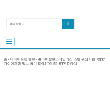
탐
색
토
글
홈
/
다이어프램 밸브
/ 홍타이발브스테인리스 스틸 위생 U형 3방향
다이어프램 밸브-크기 DN15-DN150-HTV-DV003