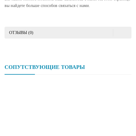
вы найдете больше способов связаться с нами.
ОТЗЫВЫ (0)
СОПУТСТВУЮЩИЕ ТОВАРЫ
Hongtaivalve-3-Ходовой Мембранный Зажимной Клапан-
Размер DN15- DN150 HTV-DV008</trp-Post-Container
Hongtaivalve- Diaphgram Valve-Welded-Size DN15- DN150 HTV-