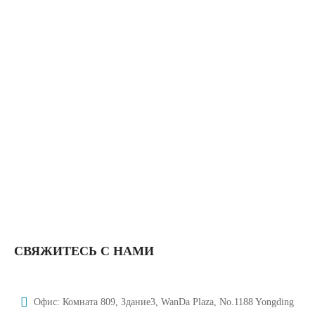
DV002</trp-Post-Container
Hongtaivalve-Санитарная Фармацевтическая Цель Сварка 3-
Ходовой Мембранный Клапан-Размер Dn15-Dn150-HTV-
DV001</trp-Post-Container
Hongtaivalve-Санитарные Фармацевтические Цели Сварной
Мембранный Клапан-Размер Dn15-Dn150-HTV-DV002</trp-
Post-Container
Hongtaivalve-Нержавеющая Сталь U-Образный Мембранный
Клапан-Размер Dn15-Dn150-HTV-DV006</trp-Post-Container
СВЯЖИТЕСЬ С НАМИ
Офис: Комната 809, Здание3, WanDa Plaza, No.1188 Yongding