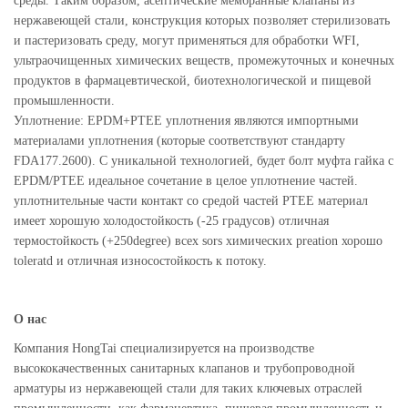
среды. Таким образом, асептические мембранные клапаны из
нержавеющей стали, конструкция которых позволяет стерилизовать
и пастеризовать среду, могут применяться для обработки WFI,
ультраочищенных химических веществ, промежуточных и конечных
продуктов в фармацевтической, биотехнологической и пищевой
промышленности.
Уплотнение: EPDM+PTEE уплотнения являются импортными
материалами уплотнения (которые соответствуют стандарту
FDA177.2600). С уникальной технологией, будет болт муфта гайка с
EPDM/PTEE идеальное сочетание в целое уплотнение частей.
уплотнительные части контакт со средой частей PTEE материал
имеет хорошую холодостойкость (-25 градусов) отличная
термостойкость (+250degree) всех sors химических preation хорошо
toleratd и отличная износостойкость к потоку.
О нас
Компания HongTai специализируется на производстве
высококачественных санитарных клапанов и трубопроводной
арматуры из нержавеющей стали для таких ключевых отраслей