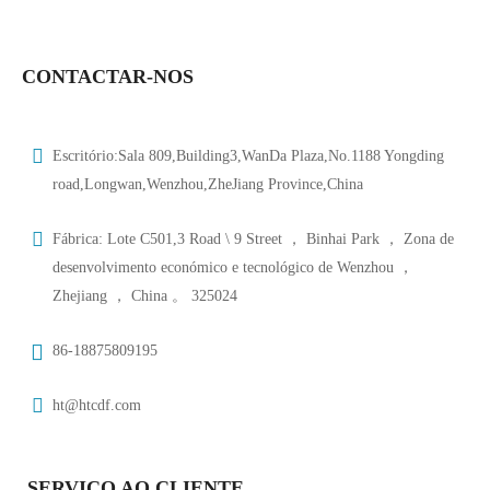
CONTACTAR-NOS
Escritório:Sala 809,Building3,WanDa Plaza,No.1188 Yongding
road,Longwan,Wenzhou,ZheJiang Province,China
Fábrica: Lote C501,3 Road \ 9 Street ， Binhai Park ， Zona de
desenvolvimento económico e tecnológico de Wenzhou ，
Zhejiang ， China 。 325024
86-18875809195
ht@htcdf.com
SERVIÇO AO CLIENTE