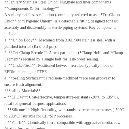
**Sanitary Stainless Steel Union: Nut,male and liner components
**Components & Terminology**
A sanitary stainless steel union (commonly referred to as a *Tri-Clamp
Union* or *Hygienic Union*) is a detachable fitting designed for fast
assembly and disassembly in sterile piping systems. Key components
include:
1. **Union Body**: Machined from 316L/304 stainless steel with a
polished interior (Ra ≤ 0.8 µm).
2. **Tri-Clamp Ferrule**: A two-part collar (*Clamp Hub* and *Clamp
Segment*) secured by a single bolt for leak-proof sealing.
3. **Gasket/Seal**: Positioned between ferrules, typically made of
EPDM, silicone, or PTFE.
4. **Sealing Surfaces**: Precision-machined *face seal grooves* to
ensure flush alignment.
**Sealing Materials**
– **EPDM**: Cost-effective, temperature-resistant (-20°C to 135°C),
ideal for general-purpose applications.
– **Silicone**: High flexibility, withstands extreme temperatures (-50°C
to 200°C), suitable for CIP/SIP processes.
– **PTFE**: Chemically inert, compatible with aggressive media, low
friction for easy cleaning.