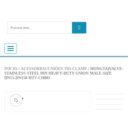
Alternar
navegação
INÍCIO
/
ACESSÓRIOS/UNIÕES TRI-CLAMP
/ HONGTAIVALVE-
STAINLESS STEEL DIN HEAVY-DUTY UNION MALE-SIZE
DN15-DN150-HTV-CH001
ðŸ”