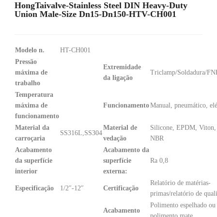
HongTaivalve-Stainless Steel DIN Heavy-Duty
Union Male-Size Dn15-Dn150-HTV-CH001
Modelo n.
HT-CH001
Pressão
Extremidade
máxima de
Triclamp/Soldadura/
da ligação
trabalho
Temperatura
máxima de
Funcionamento
Manual, pneumático, elé
funcionamento
Material da
Material de
Silicone, EPDM, Viton
SS316L,SS304
carroçaria
vedação
NBR
Acabamento
Acabamento da
da superfície
superfície
Ra 0,8
interior
externa:
Relatório de matérias-
Especificação
1/2″-12″
Certificação
primas/relatório de qual
Polimento espelhado ou
Acabamento
polimento mate