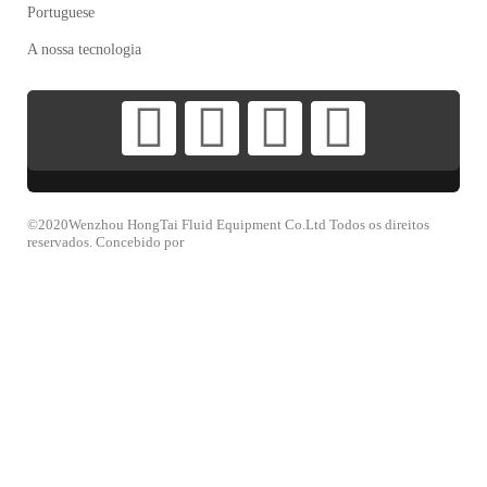
Portuguese
A nossa tecnologia
©2020Wenzhou HongTai Fluid Equipment Co.Ltd Todos os direitos
reservados. Concebido por