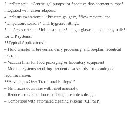
3. **Pumps**: *Centrifugal pumps* or *positive displacement pumps*
integrated with union adapters.
4. **Instrumentation**: *Pressure gauges*, *flow meters*, and
*temperature sensors* with hygienic fittings.
5. **Accessories**: *Inline strainers*, *sight glasses*, and *spray balls*
for CIP systems.
**Typical Applications**
– Fluid transfer in breweries, dairy processing, and biopharmaceutical
reactors.
– Vacuum lines for food packaging or laboratory equipment.
– Modular systems requiring frequent disassembly for cleaning or
reconfiguration.
**Advantages Over Traditional Fittings**
– Minimizes downtime with rapid assembly.
– Reduces contamination risk through seamless design.
– Compatible with automated cleaning systems (CIP/SIP).