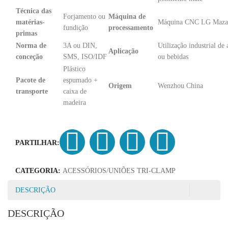
Técnica das
Forjamento ou
Máquina de
matérias-
Máquina CNC LG Maza
fundição
processamento
primas
Norma de
3A ou DIN,
Utilização industrial de
Aplicação
conceção
SMS, ISO/IDF
ou bebidas
Plástico
Pacote de
espumado +
Origem
Wenzhou China
transporte
caixa de
madeira
PARTILHAR:
CATEGORIA:
ACESSÓRIOS/UNIÕES TRI-CLAMP
DESCRIÇÃO
DESCRIÇÃO