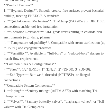
**Product Features**
1. **Hygienic Design**: Smooth, crevice-free surfaces prevent bacterial
buildup, meeting EHEDG/3-A standards.
2. **Quick-Connect Mechanism**: Tri-Clamp (ISO 2852) or DIN 11851
connections enable tool-free installation.
3. **Corrosion Resistance**: 316L grade resists pitting in chloride-rich
environments (e.g., dairy, pharma).
4. **Temperature Adaptability**: Compatible with steam sterilization (up
to 150°C) and cryogenic processes.
5. **Versatility**: Available in *full-bore* or *reduced-bore* designs to
match flow requirements.
**Common Sizes & Configurations**
– **Sizes**: 1/2″ (DN15), 1″ (DN25), 2″ (DN50), 3″ (DN80).
– **End Types**: Butt-weld, threaded (NPT/BSP), or flanged
connections.
**Compatible System Components**
1. **Piping**: *Sanitary tubing* (ASTM A270) with matching Tri-
Clamp ferrules.
2. **Valves**: *Sanitary butterfly valves*, *diaphragm valves*, or *ball
valves* with Tri-Clamp ends.