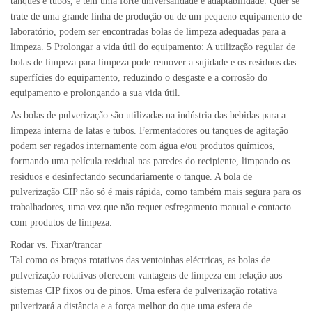
tanques e tubos, e têm uma forte universalidade e adaptabilidade. Quer se
trate de uma grande linha de produção ou de um pequeno equipamento de
laboratório, podem ser encontradas bolas de limpeza adequadas para a
limpeza. 5 Prolongar a vida útil do equipamento: A utilização regular de
bolas de limpeza para limpeza pode remover a sujidade e os resíduos das
superfícies do equipamento, reduzindo o desgaste e a corrosão do
equipamento e prolongando a sua vida útil.
As bolas de pulverização são utilizadas na indústria das bebidas para a
limpeza interna de latas e tubos. Fermentadores ou tanques de agitação
podem ser regados internamente com água e/ou produtos químicos,
formando uma película residual nas paredes do recipiente, limpando os
resíduos e desinfectando secundariamente o tanque. A bola de
pulverização CIP não só é mais rápida, como também mais segura para os
trabalhadores, uma vez que não requer esfregamento manual e contacto
com produtos de limpeza.
Rodar vs. Fixar/trancar
Tal como os braços rotativos das ventoinhas eléctricas, as bolas de
pulverização rotativas oferecem vantagens de limpeza em relação aos
sistemas CIP fixos ou de pinos. Uma esfera de pulverização rotativa
pulverizará a distância e a força melhor do que uma esfera de