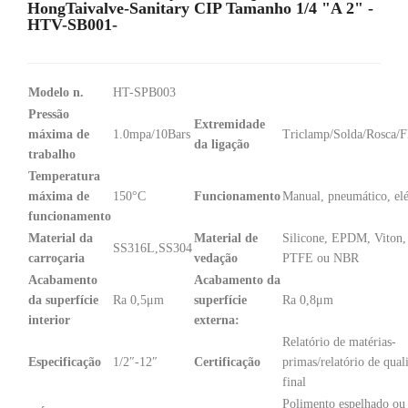
HongTaivalve-Sanitary CIP Tamanho 1/4 "a 2" -
HTV-SB001-
Modelo n.
HT-SPB003
Pressão
Extremidade
máxima de
1.0mpa/10Bars
Triclamp/Solda/Rosca/F
da ligação
trabalho
Temperatura
máxima de
150°C
Funcionamento
Manual, pneumático, elé
funcionamento
Material da
Material de
Silicone, EPDM, Viton,
SS316L,SS304
carroçaria
vedação
PTFE ou NBR
Acabamento
Acabamento da
da superfície
Ra 0,5μm
superfície
Ra 0,8μm
interior
externa:
Relatório de matérias-
Especificação
1/2″-12″
Certificação
primas/relatório de qual
final
Polimento espelhado ou