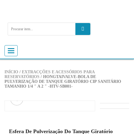
Alternar
navegação
INÍCIO
/
EXTRACÇÕES E ACESSÓRIOS PARA
RESERVATÓRIOS
/ HONGTAIVALVE-BOLA DE
PULVERIZAÇÃO DE TANQUE GIRATÓRIO CIP SANITÁRIO
TAMANHO 1/4 ″ A 2 ″ -HTV-SB001-
ðŸ”
Esfera De Pulverização Do Tanque Giratório